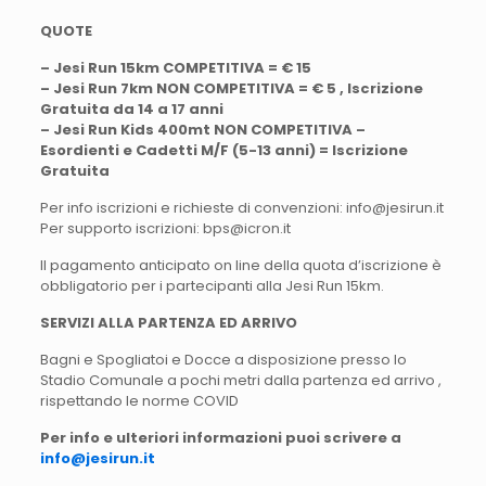
QUOTE
– Jesi Run 15km COMPETITIVA = € 15
– Jesi Run 7km NON COMPETITIVA = € 5 , Iscrizione
Gratuita da 14 a 17 anni
– Jesi Run Kids 400mt NON COMPETITIVA –
Esordienti e Cadetti M/F (5-13 anni) = Iscrizione
Gratuita
Per info iscrizioni e richieste di convenzioni: info@jesirun.it
Per supporto iscrizioni: bps@icron.it
Il pagamento anticipato on line della quota d’iscrizione è
obbligatorio per i partecipanti alla Jesi Run 15km.
SERVIZI ALLA PARTENZA ED ARRIVO
Bagni e Spogliatoi e Docce a disposizione presso lo
Stadio Comunale a pochi metri dalla partenza ed arrivo ,
rispettando le norme COVID
Per info e ulteriori informazioni puoi scrivere a
info@jesirun.it